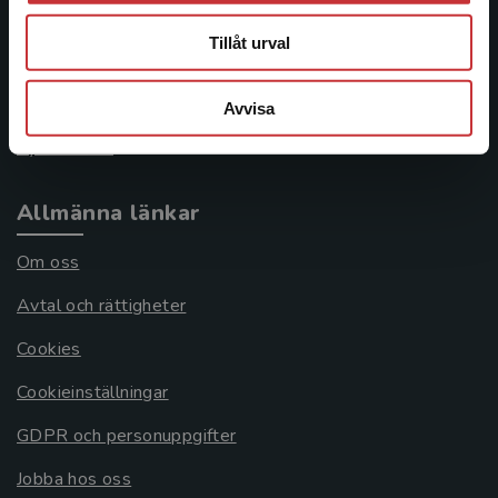
046-31 21 00
Tillåt urval
Frågor och svar
Köpvillkor
Avvisa
Systemkrav
Allmänna länkar
Om oss
Avtal och rättigheter
Cookies
Cookieinställningar
GDPR och personuppgifter
Jobba hos oss