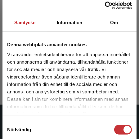
Samtycke
Information
Om
Denna webbplats använder cookies
Perspektiv på krishantering
Vi använder enhetsidentifierare för att anpassa innehållet
och annonserna till användarna, tillhandahålla funktioner
Deverell, Edward (red.) m.fl.
för sociala medier och analysera vår trafik. Vi
Begränsad fraktregion
366 kr
inkl. moms
vidarebefordrar även sådana identifierare och annan
Exkl. moms: 345 kr
information från din enhet till de sociala medier och
annons- och analysföretag som vi samarbetar med.
Dessa kan i sin tur kombinera informationen med annan
information som du har tillhandahållit eller som de har
Det verkar som att du besöker
samlat in när du har använt deras tjänster.
studentlitteratur.se via en enhet utanför Sverige.
Studentlitteratur
Samtyckesval
Vi erbjuder inte leveranser utanför Sverige. För
Nödvändig
att kunna slutföra ett köp måste
Studentlitteratur grundades 1963 och är idag Sveriges