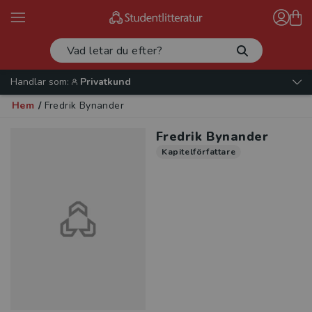
Handlar som:
Privatkund
Hem
/
Fredrik Bynander
Fredrik Bynander
Kapitelförfattare