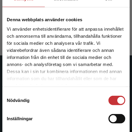
Informationssäkerhet och organisationskultur
Denna webbplats använder cookies
Hallberg, Jonas m.fl. (red.)
390 kr
inkl. moms
Vi använder enhetsidentifierare för att anpassa innehållet
Exkl. moms: 368 kr
och annonserna till användarna, tillhandahålla funktioner
för sociala medier och analysera vår trafik. Vi
Begränsad fraktregion
vidarebefordrar även sådana identifierare och annan
information från din enhet till de sociala medier och
annons- och analysföretag som vi samarbetar med.
Studentlitteratur
Dessa kan i sin tur kombinera informationen med annan
information som du har tillhandahållit eller som de har
Det verkar som att du besöker
Studentlitteratur grundades 1963 och är idag Sveriges
samlat in när du har använt deras tjänster.
studentlitteratur.se via en enhet utanför Sverige.
ledande utbildningsförlag. Med läromedel, kurslitteratur,
Samtyckesval
Vi erbjuder inte leveranser utanför Sverige. För
facklitteratur, utbildningar och digitala
Nödvändig
att kunna slutföra ett köp måste
informationstjänster i utbudet, finns Studentlitteratur med
leveransadressen vara i Sverige.
Läs mer
längs hela kunskapsresan.
Inställningar
Kontakta kundservice
Kontakta oss