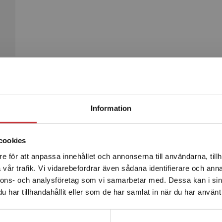
Begränsad fraktregion
Produkter
Information
cookies
e för att anpassa innehållet och annonserna till användarna, tillh
Det verkar som att du besöker studentlitteratur.se via en
vår trafik. Vi vidarebefordrar även sådana identifierare och anna
enhet utanför Sverige. Vi erbjuder inte leveranser utanför
nnons- och analysföretag som vi samarbetar med. Dessa kan i sin
Sverige. För att kunna slutföra ett köp måste
har tillhandahållit eller som de har samlat in när du har använt 
leveransadressen vara i Sverige.
Läs mer
Kontakta kundservice