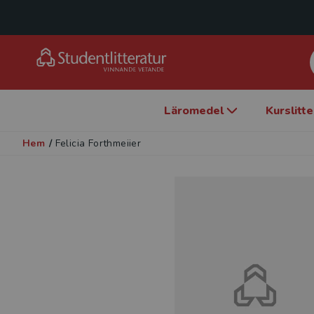
Läromedel
Kurslitt
Hem
/
Felicia Forthmeiier