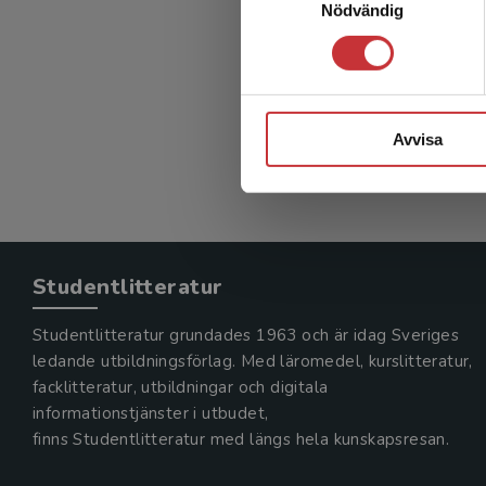
Nödvändig
Våld i 
Eriksson,
374 kr
in
Exkl. mom
Avvisa
Studentlitteratur
Studentlitteratur grundades 1963 och är idag Sveriges
ledande utbildningsförlag. Med läromedel, kurslitteratur,
facklitteratur, utbildningar och digitala
informationstjänster i utbudet,
finns Studentlitteratur med längs hela kunskapsresan.