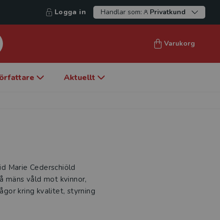
Logga in
Handlar som:
Privatkund
Varukorg
örfattare
Aktuellt
vid Marie Cederschiöld
å mäns våld mot kvinnor,
ågor kring kvalitet, styrning