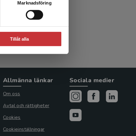
Marknadsföring
ed.)
Tillåt alla
Allmänna länkar
Sociala medier
Om oss
Avtal och rättigheter
Cookies
Cookieinställningar