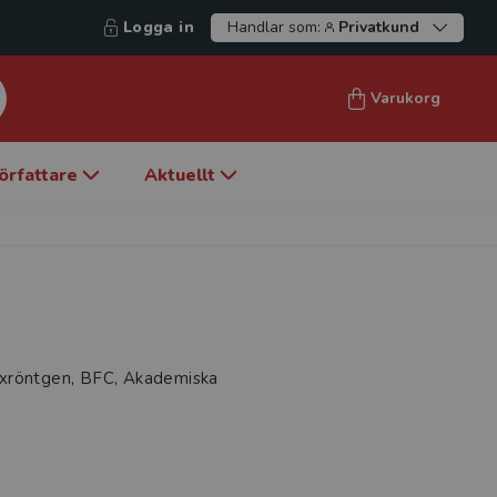
Logga in
Handlar som:
Privatkund
Varukorg
örfattare
Aktuellt
axröntgen, BFC, Akademiska