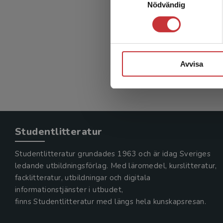
Nödvändig
Avvisa
Studentlitteratur
Studentlitteratur grundades 1963 och är idag Sveriges
ledande utbildningsförlag. Med läromedel, kurslitteratur,
facklitteratur, utbildningar och digitala
informationstjänster i utbudet,
finns Studentlitteratur med längs hela kunskapsresan.