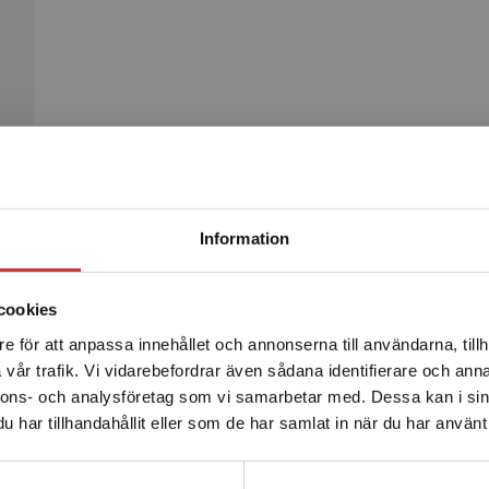
Begränsad fraktregion
Produkter
Information
cookies
e för att anpassa innehållet och annonserna till användarna, tillh
Det verkar som att du besöker studentlitteratur.se via en
vår trafik. Vi vidarebefordrar även sådana identifierare och anna
enhet utanför Sverige. Vi erbjuder inte leveranser utanför
nnons- och analysföretag som vi samarbetar med. Dessa kan i sin
Sverige. För att kunna slutföra ett köp måste
har tillhandahållit eller som de har samlat in när du har använt 
leveransadressen vara i Sverige.
Läs mer
Kontakta kundservice