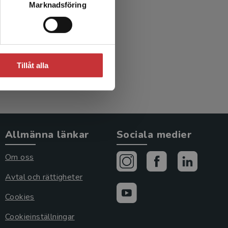
Marknadsföring
Tillåt alla
Allmänna länkar
Sociala medier
Om oss
Avtal och rättigheter
Cookies
Cookieinställningar