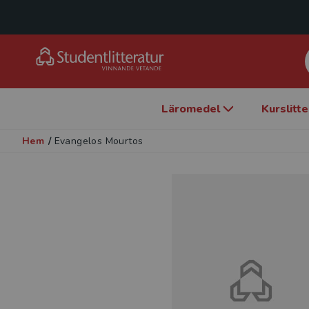
Läromedel
Kurslitt
Hem
/
Evangelos Mourtos