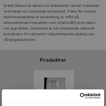
Evalill Nilsson är läkare och doktorand i ämnet medicinsk
vetenskap vid Linköpings universitet. Fokus för hennes
doktorsavhandling är användning av mått på
hälsorelaterad livskvalitet som utfallsmått inom hälso-
och sjukvården. Dessutom är hon biträdande nationell
koordinator för nätverket Hälsofrämjande sjukhus och
vårdorganisationer.
Produkter