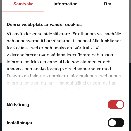
Samtycke
Information
Om
Implementering
Denna webbplats använder cookies
Nilsen, Per (red.)
Vi använder enhetsidentifierare för att anpassa innehållet
376 kr
inkl. moms
och annonserna till användarna, tillhandahålla funktioner
Exkl. moms: 355 kr
för sociala medier och analysera vår trafik. Vi
Begränsad fraktregion
vidarebefordrar även sådana identifierare och annan
information från din enhet till de sociala medier och
annons- och analysföretag som vi samarbetar med.
Dessa kan i sin tur kombinera informationen med annan
Studentlitteratur
information som du har tillhandahållit eller som de har
Det verkar som att du besöker
samlat in när du har använt deras tjänster.
Studentlitteratur grundades 1963 och är idag Sveriges
studentlitteratur.se via en enhet utanför Sverige.
ledande utbildningsförlag. Med läromedel, kurslitteratur,
Samtyckesval
Vi erbjuder inte leveranser utanför Sverige. För
Nödvändig
facklitteratur, utbildningar och digitala
att kunna slutföra ett köp måste
informationstjänster i utbudet, finns Studentlitteratur med
leveransadressen vara i Sverige.
Läs mer
längs hela kunskapsresan.
Inställningar
Kontakta kundservice