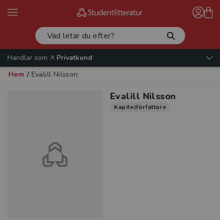
Handlar som:
Privatkund
Hem
/
Evalill Nilsson
Evalill Nilsson
Kapitelförfattare