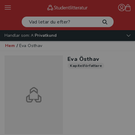
Handlar som:
Privatkund
Hem
/
Eva Östhav
Eva Östhav
Kapitelförfattare