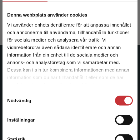
Hommel, A - Bååth, C (red.)
Denna webbplats använder cookies
534 kr
inkl. moms
Exkl. moms: 504 kr
Vi använder enhetsidentifierare för att anpassa innehållet
och annonserna till användarna, tillhandahålla funktioner
för sociala medier och analysera vår trafik. Vi
Begränsad fraktregion
vidarebefordrar även sådana identifierare och annan
information från din enhet till de sociala medier och
Studentlitteratur
annons- och analysföretag som vi samarbetar med.
Dessa kan i sin tur kombinera informationen med annan
Studentlitteratur grundades 1963 och är idag Sveriges
information som du har tillhandahållit eller som de har
Det verkar som att du besöker
ledande utbildningsförlag. Med läromedel, kurslitteratur,
samlat in när du har använt deras tjänster.
studentlitteratur.se via en enhet utanför Sverige.
facklitteratur, utbildningar och digitala
Samtyckesval
Vi erbjuder inte leveranser utanför Sverige. För
informationstjänster i utbudet, finns Studentlitteratur med
Nödvändig
att kunna slutföra ett köp måste
längs hela kunskapsresan.
leveransadressen vara i Sverige.
Läs mer
Inställningar
Kontakta oss
Kontakta kundservice
Kontakta oss
Statistik