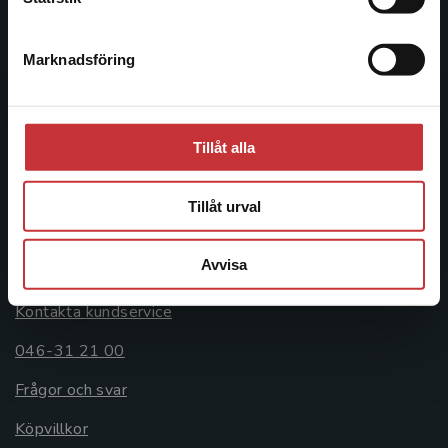
046-31 20 00
Marknadsföring
Stäng
Postadress:
Box 141
221 00 Lund
Tillåt alla
Besöksadress:
Åkergränden 1
Tillåt urval
Kundservice
Avvisa
Kontakta kundservice
046-31 21 00
Frågor och svar
Köpvillkor