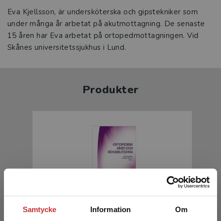
Eva Kjellsson, är undersköterska och gipstekniker som
under många år arbetat på akutmottagning. De senaste
15 åren har Eva arbetat på ortopedmottagningen. Vid
Skånes universitetssjukhus i Lund.
Produkter
Ortopedisk vård och rehabilitering
Samtycke
Information
Om