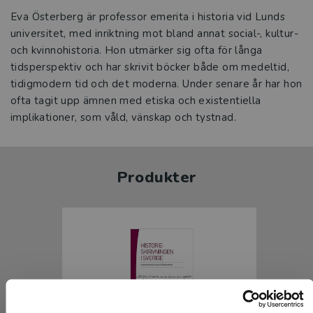
Eva Österberg är professor emerita i historia vid Lunds
universitet, med inriktning mot bland annat social-, kultur-
och kvinnohistoria. Hon utmärker sig ofta för långa
tidsperspektiv och har skrivit böcker både om medeltid,
tidigmodern tid och det moderna. Under senare år har hon
ofta tagit upp ämnen med etiska och existentiella
implikationer, som våld, vänskap och tystnad.
Produkter