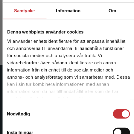
Samtycke
Information
Om
Historieskrivningen i Sverige
Artéus, G - Åmark, Klas (red.)
Denna webbplats använder cookies
354 kr
inkl. moms
Vi använder enhetsidentifierare för att anpassa innehållet
Exkl. moms: 334 kr
och annonserna till användarna, tillhandahålla funktioner
för sociala medier och analysera vår trafik. Vi
Begränsad fraktregion
vidarebefordrar även sådana identifierare och annan
information från din enhet till de sociala medier och
annons- och analysföretag som vi samarbetar med. Dessa
Studentlitteratur
kan i sin tur kombinera informationen med annan
information som du har tillhandahållit eller som de har
Studentlitteratur grundades 1963 och är idag Sveriges
Det verkar som att du besöker studentlitteratur.se
samlat in när du har använt deras tjänster.
ledande utbildningsförlag. Med läromedel, kurslitteratur,
via en enhet utanför Sverige. Vi erbjuder inte
Samtyckesval
facklitteratur, utbildningar och digitala
leveranser utanför Sverige. För att kunna slutföra
Nödvändig
informationstjänster i utbudet, finns Studentlitteratur med
ett köp måste leveransadressen vara i Sverige.
Läs
längs hela kunskapsresan.
mer
Inställningar