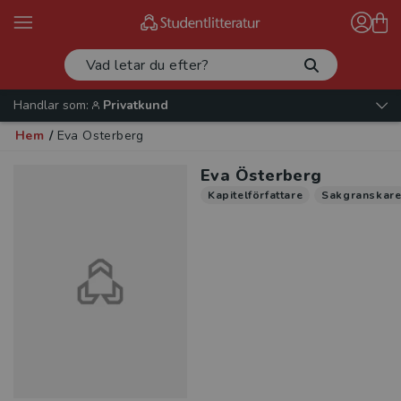
Handlar som:
Privatkund
Hem
/
Eva Österberg
Eva Österberg
Kapitelförfattare
Sakgranskar