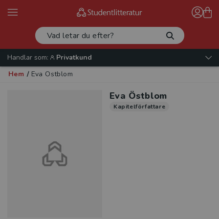
Handlar som:
Privatkund
Hem
/
Eva Östblom
Eva Östblom
Kapitelförfattare