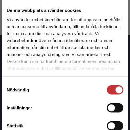
Hedlin, Gunilla m.fl. (red.)
558 kr
inkl. moms
Denna webbplats använder cookies
Exkl. moms: 526 kr
Vi använder enhetsidentifierare för att anpassa innehållet
och annonserna till användarna, tillhandahålla funktioner
för sociala medier och analysera vår trafik. Vi
Begränsad fraktregion
vidarebefordrar även sådana identifierare och annan
information från din enhet till de sociala medier och
Studentlitteratur
annons- och analysföretag som vi samarbetar med.
Dessa kan i sin tur kombinera informationen med annan
Studentlitteratur grundades 1963 och är idag Sveriges
information som du har tillhandahållit eller som de har
ledande utbildningsförlag. Med läromedel, kurslitteratur,
Det verkar som att du besöker
samlat in när du har använt deras tjänster.
facklitteratur, utbildningar och digitala
studentlitteratur.se via en enhet utanför Sverige.
informationstjänster i utbudet, finns Studentlitteratur med
Samtyckesval
Vi erbjuder inte leveranser utanför Sverige. För
Nödvändig
längs hela kunskapsresan.
att kunna slutföra ett köp måste
leveransadressen vara i Sverige.
Läs mer
Kontakta oss
Inställningar
Kontakta kundservice
Kontakta oss
Statistik