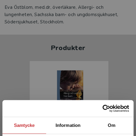
Eva Östblom, med.dr, överläkare, Allergi- och
lungenheten, Sachsska barn- och ungdomssjukhuset,
Södersjukhuset, Stockholm.
Produkter
Allergi och astma hos barn
Samtycke
Information
Om