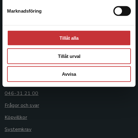
Postadress:
Marknadsföring
Stäng
Box 141
221 00 Lund
Besöksadress:
Tillåt alla
Åkergränden 1
Tillåt urval
Kundservice
Avvisa
Kontakta kundservice
046-31 21 00
Frågor och svar
Köpvillkor
Systemkrav