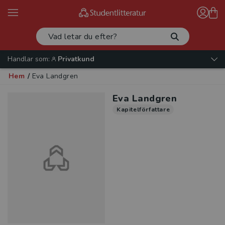
Handlar som:
Privatkund
Hem
/
Eva Landgren
Eva Landgren
Kapitelförfattare