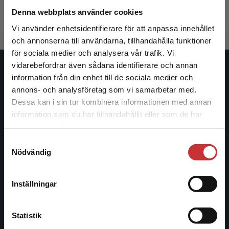
558 kr
inkl. moms
Denna webbplats använder cookies
Exkl. moms: 526 kr
Vi använder enhetsidentifierare för att anpassa innehållet
och annonserna till användarna, tillhandahålla funktioner
för sociala medier och analysera vår trafik. Vi
Begränsad fraktregion
vidarebefordrar även sådana identifierare och annan
Studentlitteratur
information från din enhet till de sociala medier och
annons- och analysföretag som vi samarbetar med.
Studentlitteratur grundades 1963 och är idag Sveriges
Dessa kan i sin tur kombinera informationen med annan
ledande utbildningsförlag. Med läromedel, kurslitteratur,
information som du har tillhandahållit eller som de har
Det verkar som att du besöker
facklitteratur, utbildningar och digitala
samlat in när du har använt deras tjänster.
studentlitteratur.se via en enhet utanför Sverige.
informationstjänster i utbudet, finns Studentlitteratur med
Samtyckesval
Vi erbjuder inte leveranser utanför Sverige. För
längs hela kunskapsresan.
Nödvändig
att kunna slutföra ett köp måste
leveransadressen vara i Sverige.
Läs mer
Kontakta oss
Inställningar
Kontakta kundservice
Kontakta oss
Statistik
046-31 20 00