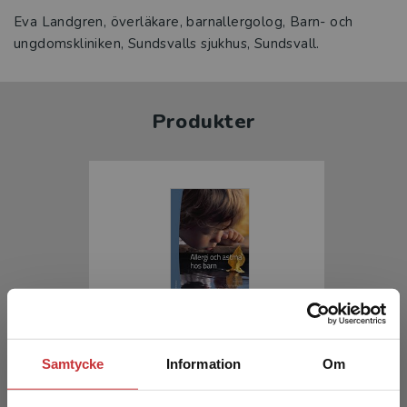
Eva Landgren, överläkare, barnallergolog, Barn- och
ungdomskliniken, Sundsvalls sjukhus, Sundsvall.
Produkter
Allergi och astma hos barn
Samtycke
Information
Om
Hedlin, Gunilla m.fl. (red.)