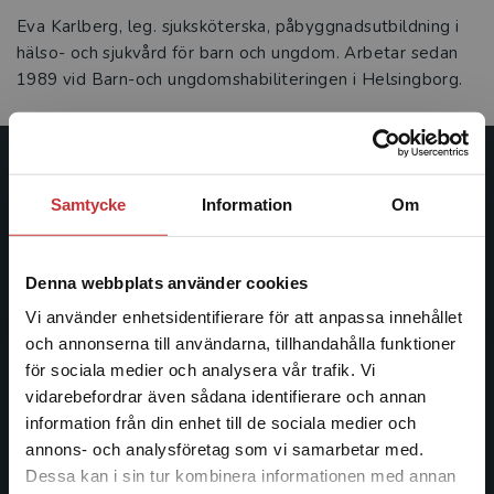
Eva Karlberg, leg. sjuksköterska, påbyggnadsutbildning i
hälso- och sjukvård för barn och ungdom. Arbetar sedan
1989 vid Barn-och ungdomshabiliteringen i Helsingborg.
Studentlitteratur
Samtycke
Information
Om
Studentlitteratur grundades 1963 och är idag Sveriges
ledande utbildningsförlag. Med läromedel, kurslitteratur,
Denna webbplats använder cookies
facklitteratur, utbildningar och digitala
informationstjänster i utbudet, finns Studentlitteratur med
Vi använder enhetsidentifierare för att anpassa innehållet
längs hela kunskapsresan.
och annonserna till användarna, tillhandahålla funktioner
för sociala medier och analysera vår trafik. Vi
Begränsad fraktregion
vidarebefordrar även sådana identifierare och annan
Kontakta oss
information från din enhet till de sociala medier och
Kontakta oss
annons- och analysföretag som vi samarbetar med.
Dessa kan i sin tur kombinera informationen med annan