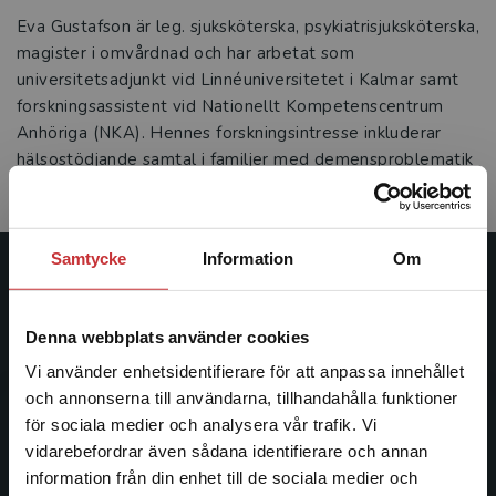
Eva Gustafson är leg. sjuksköterska, psykiatrisjuksköterska,
magister i omvårdnad och har arbetat som
universitetsadjunkt vid Linnéuniversitetet i Kalmar samt
forskningsassistent vid Nationellt Kompetenscentrum
Anhöriga (NKA). Hennes forskningsintresse inkluderar
hälsostödjande samtal i familjer med demensproblematik
och anhörigstöd.
Samtycke
Information
Om
Studentlitteratur
Denna webbplats använder cookies
Studentlitteratur grundades 1963 och är idag Sveriges
ledande utbildningsförlag. Med läromedel, kurslitteratur,
Vi använder enhetsidentifierare för att anpassa innehållet
facklitteratur, utbildningar och digitala
och annonserna till användarna, tillhandahålla funktioner
informationstjänster i utbudet, finns Studentlitteratur med
för sociala medier och analysera vår trafik. Vi
Begränsad fraktregion
längs hela kunskapsresan.
vidarebefordrar även sådana identifierare och annan
information från din enhet till de sociala medier och