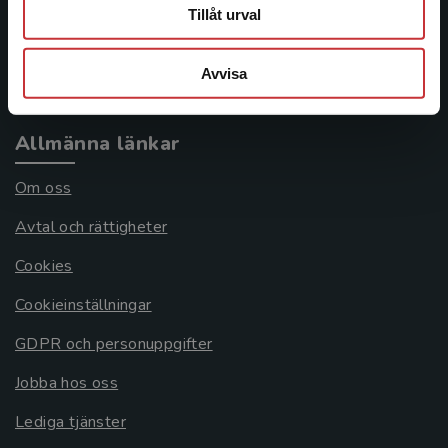
Frågor och svar
Tillåt urval
Köpvillkor
Avvisa
Systemkrav
Allmänna länkar
Om oss
Avtal och rättigheter
Cookies
Cookieinställningar
GDPR och personuppgifter
Jobba hos oss
Lediga tjänster