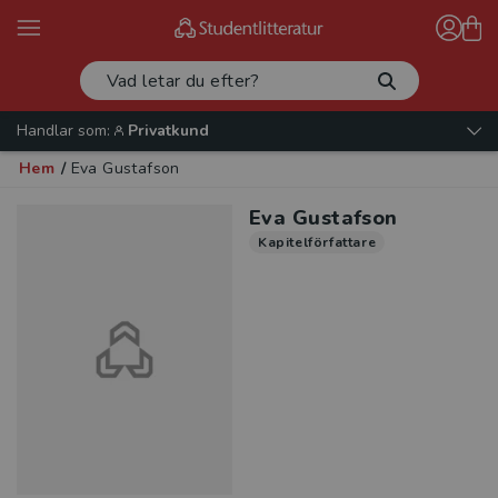
Handlar som:
Privatkund
Hem
/
Eva Gustafson
Eva Gustafson
Kapitelförfattare