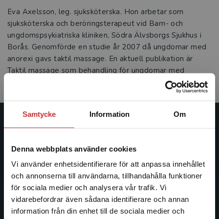
Eva Axelsson, leg. sjuksköterska. Hon arbetar som
sjuksköterska och beröringsterapeut vid Barn- och
ungdomspsykiatriska kliniken, Södra Älvsborgs Sjukhus i
Borås. Genomförde en studie år 2007 då ungdomar med
anorexi gavs taktil massage. En aktuell publikation är
Taktil massage som behandling för ungdomar med
anorexia nervosa (Axelsson &amp; Määttä, 2007).
Samtycke
Information
Om
Studentlitteratur
Denna webbplats använder cookies
Studentlitteratur grundades 1963 och är idag Sveriges
ledande utbildningsförlag. Med läromedel, kurslitteratur,
Vi använder enhetsidentifierare för att anpassa innehållet
facklitteratur, utbildningar och digitala
och annonserna till användarna, tillhandahålla funktioner
informationstjänster i utbudet, finns Studentlitteratur med
för sociala medier och analysera vår trafik. Vi
Begränsad fraktregion
längs hela kunskapsresan.
vidarebefordrar även sådana identifierare och annan
information från din enhet till de sociala medier och