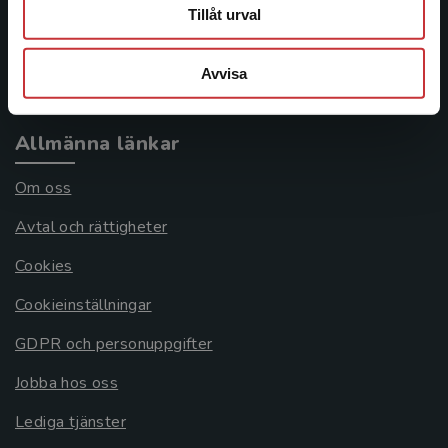
Frågor och svar
Tillåt urval
Köpvillkor
Avvisa
Systemkrav
Allmänna länkar
Om oss
Avtal och rättigheter
Cookies
Cookieinställningar
GDPR och personuppgifter
Jobba hos oss
Lediga tjänster