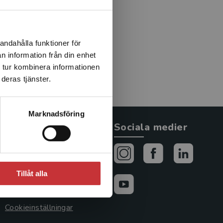
ty, Australia. She is the
clusion in the information
ong others, Human Relations
epts, strategies and tools
andahålla funktioner för
nitiatives aiming at social
n information från din enhet
grant condition in
 tur kombinera informationen
deras tjänster.
Marknadsföring
Allmänna länkar
Sociala medier
Om oss
Avtal och rättigheter
Tillåt alla
Cookies
Cookieinställningar