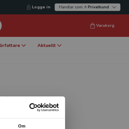
Logga in
Handlar som:
Privatkund
Varukorg
örfattare
Aktuellt
t. of Management, Politics
ol. She obtained her Ph.D.
. She has worked at the
ent at the Royal Institute
scholar at SCANCOR,
Om