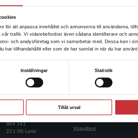
Stanford University as well as Queensland Universi
author of Powerful dichotomies – Inclusion and ex
cookies
society (2010) and has published articles in, am
and Ethnicities. Her current work focuses on conc
e för att anpassa innehållet och annonserna till användarna, tillh
Det verkar som att du besöker studentlitteratur.se via en
that may help us better design organizations and i
vår trafik. Vi vidarebefordrar även sådana identifierare och anna
enhet utanför Sverige. Vi erbjuder inte leveranser utanför
change in general, and the dissolution of the immi
nnons- och analysföretag som vi samarbetar med. Dessa kan i sin
Sverige. För att kunna slutföra ett köp måste
particular. [E-mail: eb.lpf@cbs.dk]-
har tillhandahållit eller som de har samlat in när du har använt 
leveransadressen vara i Sverige.
Läs mer
Kontakta kundservice
Inställningar
Statistik
Kontakta oss
Kundservice
Kontakta oss
Kontakta kundservice
Stäng
046-31 20 00
046-31 21 00
Tillåt urval
Postadress:
Frågor och svar
Box 141
Köpvillkor
221 00 Lund