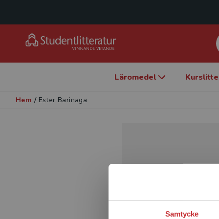
Läromedel
Kurslitt
Hem
/
Ester Barinaga
Samtycke