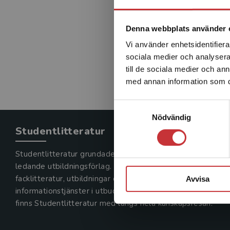
Denna webbplats använder 
Vi använder enhetsidentifierar
sociala medier och analysera 
till de sociala medier och a
med annan information som du 
Samtyckesval
Nödvändig
Studentlitteratur
Studentlitteratur grundades 1963 och är idag Sveriges
ledande utbildningsförlag. Med läromedel, kurslitteratur,
facklitteratur, utbildningar och digitala
Avvisa
informationstjänster i utbudet,
finns Studentlitteratur med längs hela kunskapsresan.