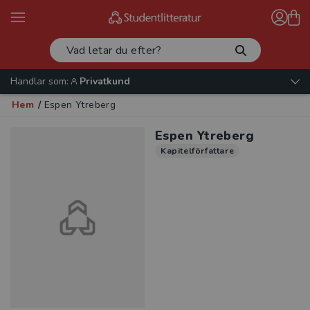
Handlar som:
Privatkund
Hem
/
Espen Ytreberg
Espen Ytreberg
Kapitelförfattare