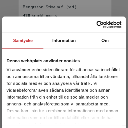
Bengtsson, Stina m.fl. (red.)
420 kr
inkl. moms
Exkl. moms: 396 kr
Samtycke
Information
Om
Denna webbplats använder cookies
Vi använder enhetsidentifierare för att anpassa innehållet
och annonserna till användarna, tillhandahålla funktioner
för sociala medier och analysera vår trafik. Vi
Medievetenskapens idétraditioner
Begränsad fraktregion
vidarebefordrar även sådana identifierare och annan
information från din enhet till de sociala medier och
Bengtsson, Stina m.fl. (red.)
annons- och analysföretag som vi samarbetar med.
399 kr
inkl. moms
Dessa kan i sin tur kombinera informationen med annan
Exkl. moms: 376 kr
information som du har tillhandahållit eller som de har
Det verkar som att du besöker
samlat in när du har använt deras tjänster.
studentlitteratur.se via en enhet utanför Sverige.