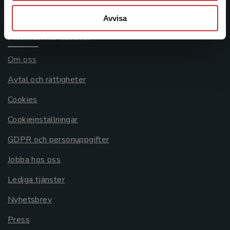
Systemkrav
Avvisa
Allmänna länkar
Om oss
Avtal och rättigheter
Cookies
Cookieinställningar
GDPR och personuppgifter
Jobba hos oss
Lediga tjänster
Nyhetsbrev
Press