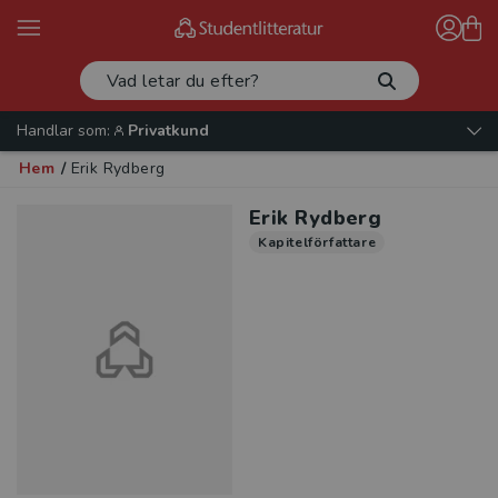
Handlar som:
Privatkund
Hem
/
Erik Rydberg
Erik Rydberg
Kapitelförfattare