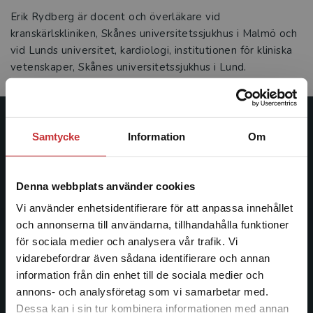
Erik Rydberg är docent och överläkare vid
kranskärlskliniken, Skånes universitetssjukhus i Malmö och
vid Lunds universitet, kardiologi, institutionen för kliniska
vetenskaper, Skånes universitetssjukhus i Lund.
Studentlitteratur
Samtycke
Information
Om
Studentlitteratur grundades 1963 och är idag Sveriges
ledande utbildningsförlag. Med läromedel, kurslitteratur,
Denna webbplats använder cookies
facklitteratur, utbildningar och digitala
Vi använder enhetsidentifierare för att anpassa innehållet
informationstjänster i utbudet, finns Studentlitteratur med
och annonserna till användarna, tillhandahålla funktioner
längs hela kunskapsresan.
för sociala medier och analysera vår trafik. Vi
Begränsad fraktregion
vidarebefordrar även sådana identifierare och annan
Kontakta oss
information från din enhet till de sociala medier och
annons- och analysföretag som vi samarbetar med.
Kontakta oss
Dessa kan i sin tur kombinera informationen med annan