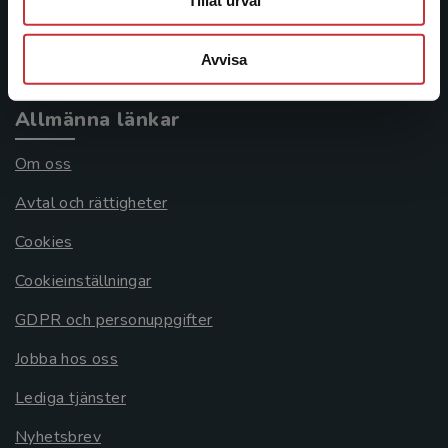
Tillåt urval
Köpvillkor
Avvisa
Systemkrav
Allmänna länkar
Om oss
Avtal och rättigheter
Cookies
Cookieinställningar
GDPR och personuppgifter
Jobba hos oss
Lediga tjänster
Nyhetsbrev