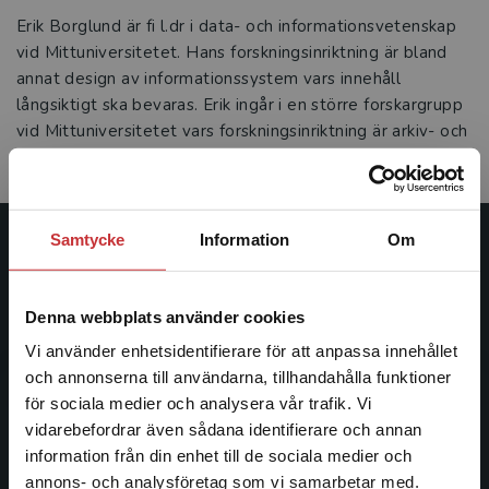
Erik Borglund är fi l.dr i data- och informationsvetenskap
vid Mittuniversitetet. Hans forskningsinriktning är bland
annat design av informationssystem vars innehåll
långsiktigt ska bevaras. Erik ingår i en större forskargrupp
vid Mittuniversitetet vars forskningsinriktning är arkiv- och
infor mationsvetenskap.
Samtycke
Information
Om
Studentlitteratur
Studentlitteratur grundades 1963 och är idag Sveriges
Denna webbplats använder cookies
ledande utbildningsförlag. Med läromedel, kurslitteratur,
Vi använder enhetsidentifierare för att anpassa innehållet
facklitteratur, utbildningar och digitala
och annonserna till användarna, tillhandahålla funktioner
informationstjänster i utbudet, finns Studentlitteratur med
för sociala medier och analysera vår trafik. Vi
längs hela kunskapsresan.
Begränsad fraktregion
vidarebefordrar även sådana identifierare och annan
information från din enhet till de sociala medier och
Kontakta oss
annons- och analysföretag som vi samarbetar med.