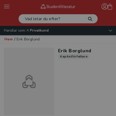
Handlar som:
Privatkund
Hem
/
Erik Borglund
Erik Borglund
Kapitelförfattare