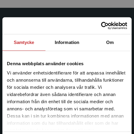
Studentlitteratur
Studentlitteratur grundades 1963 och är idag Sveriges
Samtycke
Information
Om
ledande utbildningsförlag. Med läromedel, kurslitteratur,
facklitteratur, utbildningar och digitala
informationstjänster i utbudet, finns Studentlitteratur med
Denna webbplats använder cookies
längs hela kunskapsresan.
Vi använder enhetsidentifierare för att anpassa innehållet
och annonserna till användarna, tillhandahålla funktioner
Kontakta oss
för sociala medier och analysera vår trafik. Vi
Begränsad fraktregion
vidarebefordrar även sådana identifierare och annan
Kontakta oss
information från din enhet till de sociala medier och
046-31 20 00
annons- och analysföretag som vi samarbetar med.
Dessa kan i sin tur kombinera informationen med annan
Postadress:
information som du har tillhandahållit eller som de har
Box 141
Det verkar som att du besöker
samlat in när du har använt deras tjänster.
221 00 Lund
studentlitteratur.se via en enhet utanför Sverige.