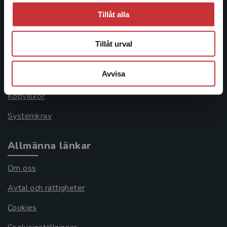
Kundservice
Tillåt alla
Kontakta kundservice
Tillåt urval
046-31 21 00
Avvisa
Frågor och svar
Köpvillkor
Systemkrav
Allmänna länkar
Om oss
Avtal och rättigheter
Cookies