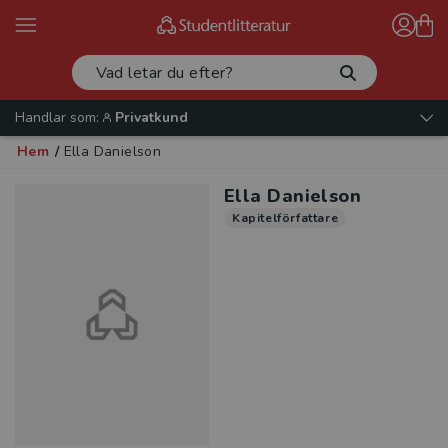
Handlar som:
Privatkund
Hem
/
Ella Danielson
Ella Danielson
Kapitelförfattare