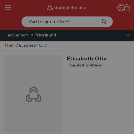
Handlar som:
Privatkund
Hem
/
Elisabeth Olin
Elisabeth Olin
Kapitelförfattare