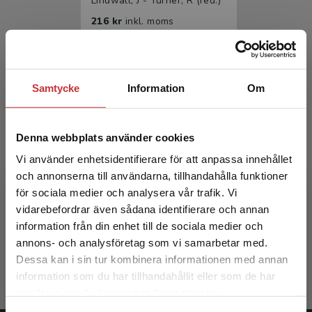
Lindwall, J - Turner, R (red.)
216 kr
inkl. moms
Exkl. moms: 204 kr
Samtycke
Information
Om
Denna webbplats använder cookies
Vi använder enhetsidentifierare för att anpassa innehållet
och annonserna till användarna, tillhandahålla funktioner
Social exkludering
för sociala medier och analysera vår trafik. Vi
Begränsad fraktregion
vidarebefordrar även sådana identifierare och annan
Lindwall, J - Turner, R (red.)
information från din enhet till de sociala medier och
annons- och analysföretag som vi samarbetar med.
349 kr
inkl. moms
Dessa kan i sin tur kombinera informationen med annan
Exkl. moms: 329 kr
information som du har tillhandahållit eller som de har
Det verkar som att du besöker
samlat in när du har använt deras tjänster.
studentlitteratur.se via en enhet utanför Sverige.