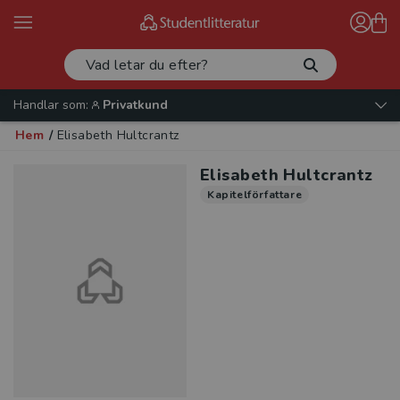
Handlar som:
Privatkund
Hem
/
Elisabeth Hultcrantz
Elisabeth Hultcrantz
Kapitelförfattare