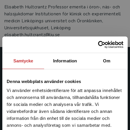
Elisabeth Hultcrantz Professor emerita i öron-, näs- och
halssjukdomar Institutionen för klinisk och experimentell
medicin Linköpings universitet och Öronkliniken,
Universitetssjukhuset, Linköping
elisabeth.hultcrantz@liu.se
Samtycke
Information
Om
Studentlitteratur
Studentlitteratur grundades 1963 och är idag Sveriges
Denna webbplats använder cookies
ledande utbildningsförlag. Med läromedel, kurslitteratur,
facklitteratur, utbildningar och digitala
Vi använder enhetsidentifierare för att anpassa innehållet
informationstjänster i utbudet, finns Studentlitteratur med
och annonserna till användarna, tillhandahålla funktioner
längs hela kunskapsresan.
för sociala medier och analysera vår trafik. Vi
Begränsad fraktregion
vidarebefordrar även sådana identifierare och annan
information från din enhet till de sociala medier och
Kontakta oss
annons- och analysföretag som vi samarbetar med.