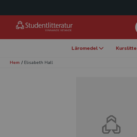
Läromedel
Kurslitt
Hem
/
Elisabeth Hall