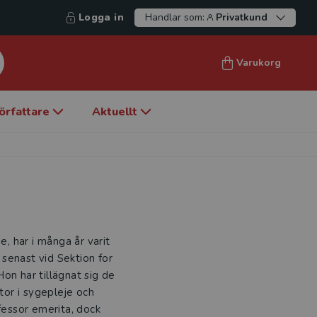
Logga in
Handlar som:
Privatkund
Varukorg
örfattare
Aktuellt
e, har i många år varit
senast vid Sektion for
on har tillägnat sig de
ktor i sygepleje och
fessor emerita, dock