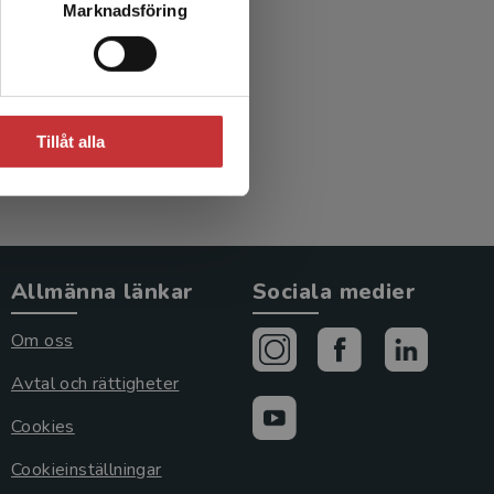
Marknadsföring
Tillåt alla
Allmänna länkar
Sociala medier
Om oss
Avtal och rättigheter
Cookies
Cookieinställningar