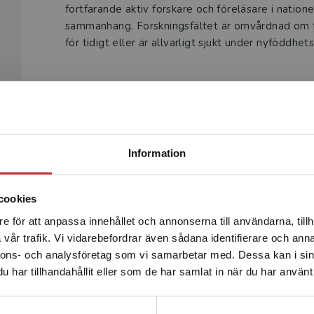
fortfarande aktiv forskare och föreläsare i natione
sammanhang. Forskningsfältet är omvårdnad om fa
för tidigt eller är allvarligt sjukt under nyföddhet
Begränsad fraktregion
Produkter
Information
cookies
e för att anpassa innehållet och annonserna till användarna, tillh
Det verkar som att du besöker studentlitteratur.se via en
vår trafik. Vi vidarebefordrar även sådana identifierare och anna
enhet utanför Sverige. Vi erbjuder inte leveranser utanför
nnons- och analysföretag som vi samarbetar med. Dessa kan i sin
Sverige. För att kunna slutföra ett köp måste
har tillhandahållit eller som de har samlat in när du har använt 
leveransadressen vara i Sverige.
Läs mer
Kontakta kundservice