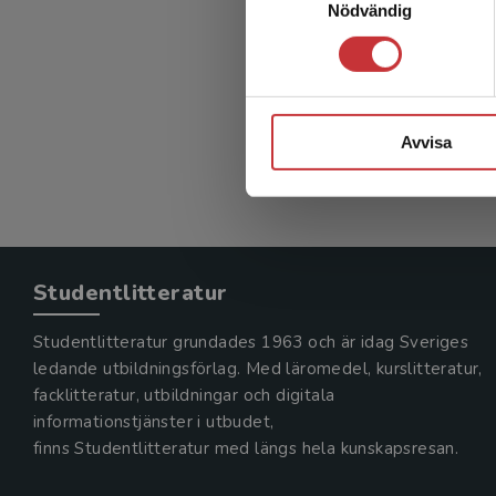
Nödvändig
Att stö
Berg, M -
337 kr
in
Exkl. mom
Avvisa
Studentlitteratur
Studentlitteratur grundades 1963 och är idag Sveriges
ledande utbildningsförlag. Med läromedel, kurslitteratur,
facklitteratur, utbildningar och digitala
informationstjänster i utbudet,
finns Studentlitteratur med längs hela kunskapsresan.