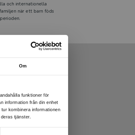
lla och internationella
miljen när ett barn föds
sperioden.
Om
andahålla funktioner för
n information från din enhet
 tur kombinera informationen
deras tjänster.