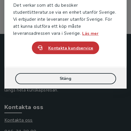
Det verkar som att du besöker
190 kr
inkl. moms
studentlitteratur.se via en enhet utanför Sverige.
Exkl. moms: 179 kr
Vi erbjuder inte leveranser utanför Sverige. För
att kunna slutföra ett köp måste
leveransadressen vara i Sverige.
Läs mer
Studentlitteratur
Kontakta kundservice
Studentlitteratur grundades 1963 och är idag Sveriges
ledande utbildningsförlag. Med läromedel, kurslitteratur,
facklitteratur, utbildningar och digitala
Stäng
informationstjänster i utbudet, finns Studentlitteratur med
längs hela kunskapsresan.
Kontakta oss
Kontakta oss