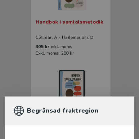
Handbok i samtalsmetodik
Collmar, A - Hailemariam, D
305 kr
inkl. moms
Exkl. moms: 288 kr
Begränsad fraktregion
Handbok i samtalsmetodik
Collmar, A - Hailemariam, D