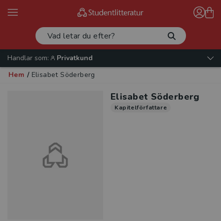
Handlar som:
Privatkund
Hem
/
Elisabet Söderberg
Elisabet Söderberg
Kapitelförfattare