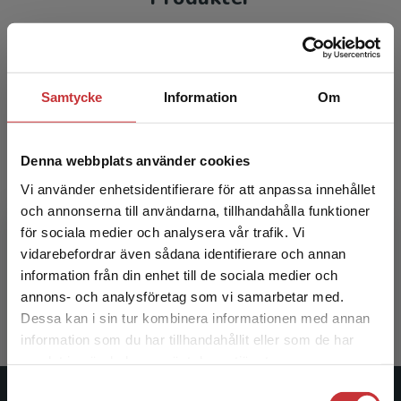
Samtycke
Information
Om
Denna webbplats använder cookies
Vi använder enhetsidentifierare för att anpassa innehållet
och annonserna till användarna, tillhandahålla funktioner
Särskild begåvning i praktik och forskning
för sociala medier och analysera vår trafik. Vi
Begränsad fraktregion
vidarebefordrar även sådana identifierare och annan
Sims, Caroline m.fl. (red.)
information från din enhet till de sociala medier och
338 kr
inkl. moms
annons- och analysföretag som vi samarbetar med.
Exkl. moms: 319 kr
Dessa kan i sin tur kombinera informationen med annan
information som du har tillhandahållit eller som de har
Det verkar som att du besöker
samlat in när du har använt deras tjänster.
studentlitteratur.se via en enhet utanför Sverige.
Samtyckesval
Vi erbjuder inte leveranser utanför Sverige. För