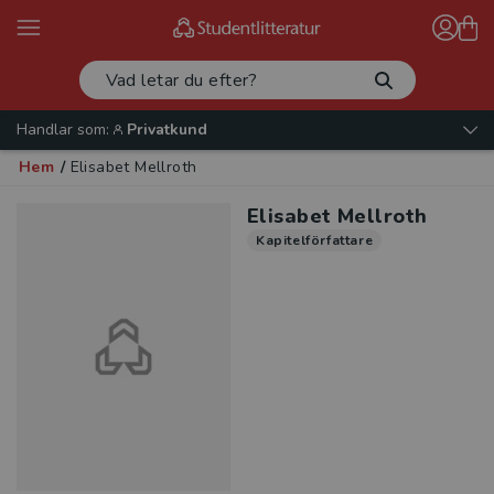
Handlar som:
Privatkund
Hem
/
Elisabet Mellroth
Elisabet Mellroth
Kapitelförfattare