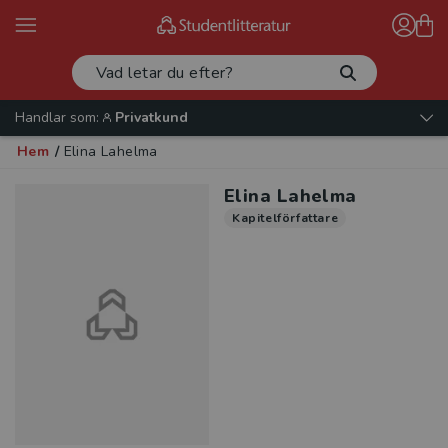
Handlar som:
Privatkund
Hem
/
Elina Lahelma
Elina Lahelma
Kapitelförfattare