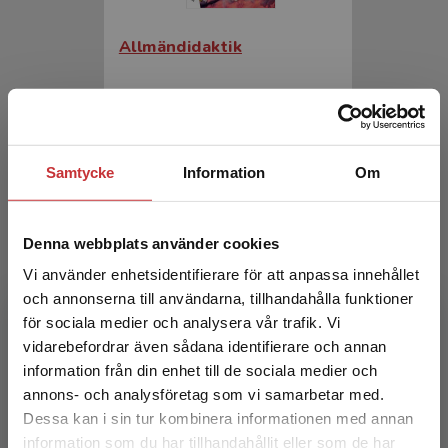
Allmändidaktik
Hansén, S-E-Forsman, L
396 kr
inkl. moms
Exkl. moms: 374 kr
Samtycke
Information
Om
Denna webbplats använder cookies
Vi använder enhetsidentifierare för att anpassa innehållet
och annonserna till användarna, tillhandahålla funktioner
för sociala medier och analysera vår trafik. Vi
Begränsad fraktregion
vidarebefordrar även sådana identifierare och annan
Allmändidaktik
information från din enhet till de sociala medier och
annons- och analysföretag som vi samarbetar med.
Dessa kan i sin tur kombinera informationen med annan
Hansén, S - E-Forsman, L (red.)
information som du har tillhandahållit eller som de har