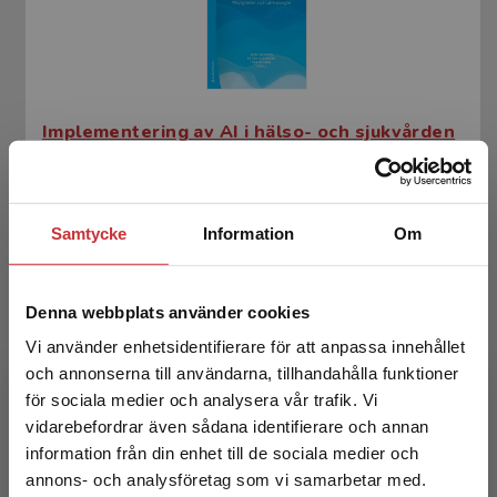
Implementering av AI i hälso- och sjukvården
Nygren, Jens m.fl. (red.)
326 kr
inkl. moms
Samtycke
Information
Om
Exkl. moms: 308 kr
Denna webbplats använder cookies
Vi använder enhetsidentifierare för att anpassa innehållet
och annonserna till användarna, tillhandahålla funktioner
för sociala medier och analysera vår trafik. Vi
Begränsad fraktregion
vidarebefordrar även sådana identifierare och annan
information från din enhet till de sociala medier och
annons- och analysföretag som vi samarbetar med.
Implementering av AI i hälso- och sjukvård