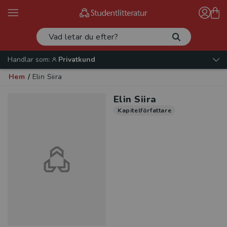
Handlar som:
Privatkund
Hem
/
Elin Siira
Elin Siira
Kapitelförfattare