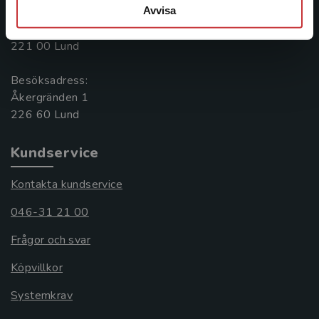
Avvisa
Postadress:
Box 141
221 00 Lund
Besöksadress:
Åkergränden 1
Kundservice
Kontakta kundservice
046-31 21 00
Frågor och svar
Köpvillkor
Systemkrav