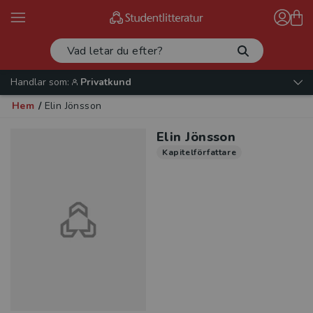
Handlar som:
Privatkund
Hem
/
Elin Jönsson
Elin Jönsson
Kapitelförfattare