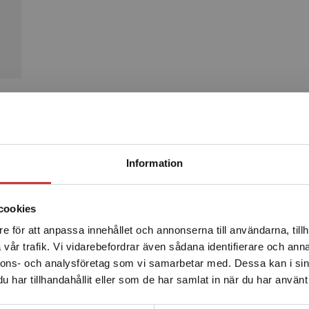
Produkter
Begränsad fraktregion
Information
Kommande
cookies
e för att anpassa innehållet och annonserna till användarna, tillh
Det verkar som att du besöker studentlitteratur.se via en
vår trafik. Vi vidarebefordrar även sådana identifierare och anna
enhet utanför Sverige. Vi erbjuder inte leveranser utanför
nnons- och analysföretag som vi samarbetar med. Dessa kan i sin
Sverige. För att kunna slutföra ett köp måste
har tillhandahållit eller som de har samlat in när du har använt 
leveransadressen vara i Sverige.
Läs mer