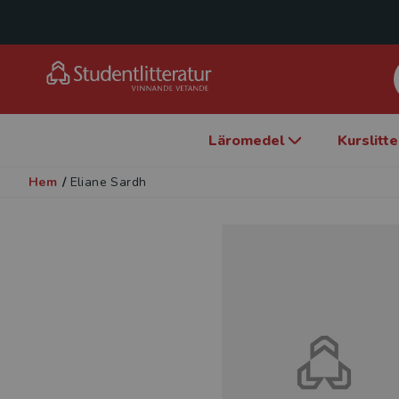
Läromedel
Kurslitt
Hem
/
Eliane Sardh