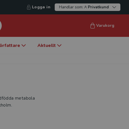
Logga in
Handlar som:
Privatkund
Varukorg
örfattare
Aktuellt
medfödda metabola
kholm.