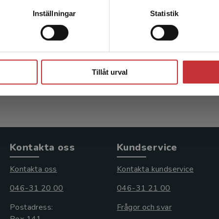
Kontakta kundservice
ells Klinisk kemi i
Laurells Klinisk k
Inställningar
Statistik
praktisk medicin
praktisk medici
g, Henrik (red.)
Zetterberg, Henrik (red.)
Stäng
inkl. moms
720 kr
inkl. moms
Tillåt urval
: 1 067 kr
Exkl. moms: 679 kr
Kontakta oss
Kundservice
Kontakta oss
Kontakta kundservice
046-31 20 00
046-31 21 00
Postadress:
Frågor och svar