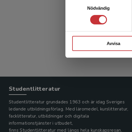
Samtyckesval
Laur
Nödvändig
Zetterber
1 131 kr
Avvisa
Exkl. moms
Studentlitteratur
Studentlitteratur grundades 1963 och är idag Sveriges
ledande utbildningsförlag. Med läromedel, kurslitteratur,
facklitteratur, utbildningar och digitala
informationstjänster i utbudet,
finns Studentlitteratur med längs hela kunskapsresan.