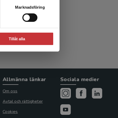
emi i
Marknadsföring
n
Tillåt alla
Allmänna länkar
Sociala medier
Om oss
Avtal och rättigheter
Cookies