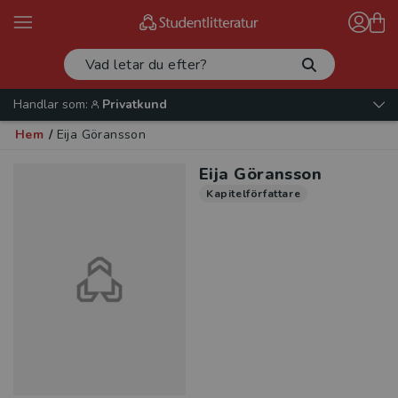
Handlar som:
Privatkund
Hem
/
Eija Göransson
Eija Göransson
Kapitelförfattare