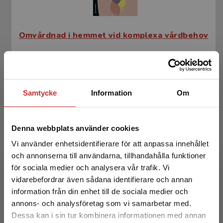
Omvårdnad i hemmet vid komplexa vårdbehov
Gustafsson, L - Söderman, M (red.)
343 kr
inkl. moms
Exkl. moms: 324 kr
Samtycke
Information
Om
Denna webbplats använder cookies
Vi använder enhetsidentifierare för att anpassa innehållet
och annonserna till användarna, tillhandahålla funktioner
för sociala medier och analysera vår trafik. Vi
Begränsad fraktregion
vidarebefordrar även sådana identifierare och annan
information från din enhet till de sociala medier och
Omvårdnad i hemmet vid komplexa vårdbehov
annons- och analysföretag som vi samarbetar med.
Dessa kan i sin tur kombinera informationen med annan
Gustafsson, L - Söderman, M (red.)