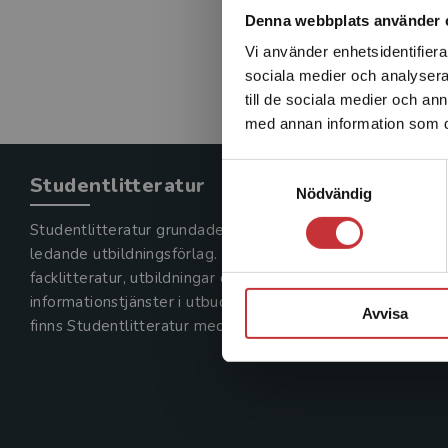
Denna webbplats använder 
Vi använder enhetsidentifierar
sociala medier och analysera 
till de sociala medier och a
med annan information som du 
Samtyckesval
Studentlitteratur
Nödvändig
Studentlitteratur grundades 1963 och är idag Sveriges
ledande utbildningsförlag. Med läromedel, kurslitteratur,
facklitteratur, utbildningar och digitala
informationstjänster i utbudet,
Avvisa
finns Studentlitteratur med längs hela kunskapsresan.