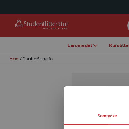
Läromedel
Kurslitt
Hem
/
Dorthe Staunäs
Samtycke