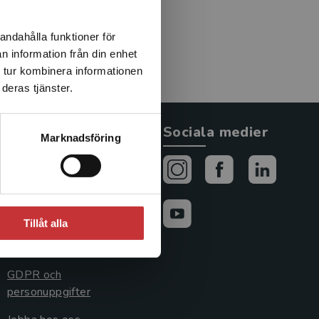
andahålla funktioner för
n information från din enhet
 tur kombinera informationen
deras tjänster.
Allmänna länkar
Sociala medier
Marknadsföring
Om oss
Avtal och rättigheter
Cookies
Tillåt alla
Cookieinställningar
GDPR och
personuppgifter