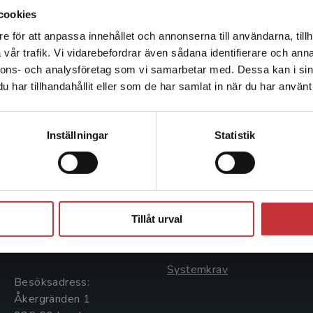
cookies
e för att anpassa innehållet och annonserna till användarna, tillh
Det verkar som att du besöker studentlitteratur.se via en
vår trafik. Vi vidarebefordrar även sådana identifierare och anna
enhet utanför Sverige. Vi erbjuder inte leveranser utanför
nnons- och analysföretag som vi samarbetar med. Dessa kan i sin
Sverige. För att kunna slutföra ett köp måste
har tillhandahållit eller som de har samlat in när du har använt 
leveransadressen vara i Sverige.
Läs mer
Kontakta kundservice
Kontakta oss
Kundservice
Inställningar
Statistik
Kontakta oss
Kontakta kundservice
046-31 20 00
046-31 21 00
Stäng
Postadress:
Frågor och svar
Tillåt urval
Box 141
Köpvillkor
221 00 Lund
Systemkrav
Besöksadress:
Åkergränden 1