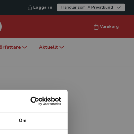
Logga in
Handlar som:
Privatkund
Varukorg
örfattare
Aktuellt
ngsprogrammet Organisation
gogik (DPU), Århus
of Qualitative Studies in
Om
ska och psykologiska
och emotionalitet.