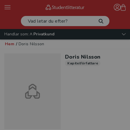
Handlar som:
Privatkund
Hem
/
Doris Nilsson
Doris Nilsson
Kapitelförfattare