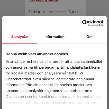
Sarkohi, A - Andersson, G (red.)
411 kr
inkl. moms
Exkl. moms: 388 kr
Samtycke
Information
Om
Denna webbplats använder cookies
Vi använder enhetsidentifierare för att anpassa innehållet
och annonserna till användarna, tillhandahålla funktioner
för sociala medier och analysera vår trafik. Vi
Begränsad fraktregion
Psykotraumatologi
vidarebefordrar även sådana identifierare och annan
information från din enhet till de sociala medier och
Michel, Per-Olof (red.)
annons- och analysföretag som vi samarbetar med.
Dessa kan i sin tur kombinera informationen med annan
352 kr
inkl. moms
information som du har tillhandahållit eller som de har
Exkl. moms: 332 kr
Det verkar som att du besöker
samlat in när du har använt deras tjänster.