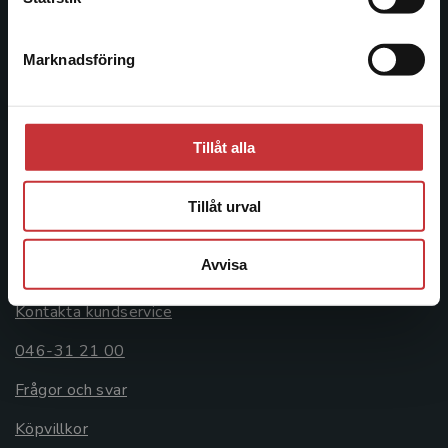
046-31 20 00
Marknadsföring
Stäng
Postadress:
Box 141
221 00 Lund
Tillåt alla
Besöksadress:
Åkergränden 1
Tillåt urval
Kundservice
Avvisa
Kontakta kundservice
046-31 21 00
Frågor och svar
Köpvillkor