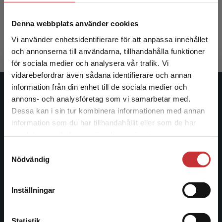
Rydwik, Elisabeth (red.)
Denna webbplats använder cookies
436 kr
inkl. moms
Exkl. moms: 411 kr
Vi använder enhetsidentifierare för att anpassa innehållet
och annonserna till användarna, tillhandahålla funktioner
för sociala medier och analysera vår trafik. Vi
Begränsad fraktregion
vidarebefordrar även sådana identifierare och annan
information från din enhet till de sociala medier och
Studentlitteratur
annons- och analysföretag som vi samarbetar med.
Dessa kan i sin tur kombinera informationen med annan
Studentlitteratur grundades 1963 och är idag Sveriges
information som du har tillhandahållit eller som de har
Det verkar som att du besöker
ledande utbildningsförlag. Med läromedel, kurslitteratur,
samlat in när du har använt deras tjänster.
studentlitteratur.se via en enhet utanför Sverige.
facklitteratur, utbildningar och digitala
Samtyckesval
Vi erbjuder inte leveranser utanför Sverige. För
informationstjänster i utbudet, finns Studentlitteratur med
Nödvändig
att kunna slutföra ett köp måste
längs hela kunskapsresan.
leveransadressen vara i Sverige.
Läs mer
Inställningar
Kontakta oss
Kontakta kundservice
Kontakta oss
Statistik