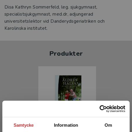
Disa Kathryn Sommerfeld, leg. sjukgymnast,
specialistsjukgymnast, med.dr, adjungerad
universitetslektor vid Danderydsgeriatriken och
Karolinska institutet.
Produkter
Äldres hälsa
Samtycke
Information
Om