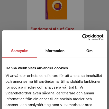
Fundamentals of Care
Muntlin, Å - Jangland, E (red.)
323 kr
inkl. moms
Samtycke
Information
Om
Exkl. moms: 305 kr
Denna webbplats använder cookies
Vi använder enhetsidentifierare för att anpassa innehållet
och annonserna till användarna, tillhandahålla funktioner
för sociala medier och analysera vår trafik. Vi
Begränsad fraktregion
vidarebefordrar även sådana identifierare och annan
information från din enhet till de sociala medier och
annons- och analysföretag som vi samarbetar med.
Fundamentals of Care