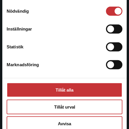
221 00 Lund
Samtyckesval
Vi erbjuder inte leveranser utanför Sverige. För
Nödvändig
Besöksadress:
att kunna slutföra ett köp måste
Åkergränden 1
leveransadressen vara i Sverige.
Läs mer
Inställningar
Kontakta kundservice
Kundservice
Statistik
Kontakta kundservice
Marknadsföring
Stäng
046-31 21 00
Frågor och svar
Köpvillkor
Tillåt alla
Systemkrav
Tillåt urval
Allmänna länkar
Avvisa