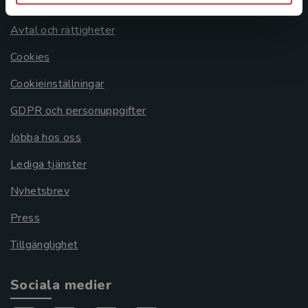
Om oss
Avtal och rättigheter
Cookies
Cookieinställningar
GDPR och personuppgifter
Jobba hos oss
Lediga tjänster
Nyhetsbrev
Press
Tillgänglighet
Sociala medier