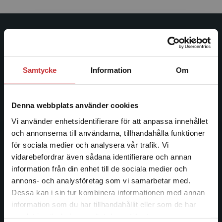
Studentlitteratur
Studentlitteratur grundades 1963 och är idag Sveriges
Samtycke
Information
Om
ledande utbildningsförlag. Med läromedel, kurslitteratur,
facklitteratur, utbildningar och digitala
informationstjänster i utbudet, finns Studentlitteratur med
Denna webbplats använder cookies
längs hela kunskapsresan.
Vi använder enhetsidentifierare för att anpassa innehållet
och annonserna till användarna, tillhandahålla funktioner
Kontakta oss
för sociala medier och analysera vår trafik. Vi
Begränsad fraktregion
vidarebefordrar även sådana identifierare och annan
Kontakta oss
information från din enhet till de sociala medier och
046-31 20 00
annons- och analysföretag som vi samarbetar med.
Dessa kan i sin tur kombinera informationen med annan
Postadress:
information som du har tillhandahållit eller som de har
Box 141
Det verkar som att du besöker
samlat in när du har använt deras tjänster.
studentlitteratur.se via en enhet utanför Sverige.