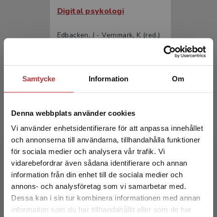
Digital psykologi
Edbacken, J - Vernmark, K (red.)
216 kr
inkl. moms
Exkl. moms: 204 kr
Samtycke
Information
Om
Denna webbplats använder cookies
Vi använder enhetsidentifierare för att anpassa innehållet
och annonserna till användarna, tillhandahålla funktioner
för sociala medier och analysera vår trafik. Vi
Begränsad fraktregion
vidarebefordrar även sådana identifierare och annan
Digital psykologi
information från din enhet till de sociala medier och
annons- och analysföretag som vi samarbetar med.
Edbacken, J - Vernmark, K (red.)
Dessa kan i sin tur kombinera informationen med annan
349 kr
inkl. moms
information som du har tillhandahållit eller som de har
Det verkar som att du besöker
Exkl. moms: 329 kr