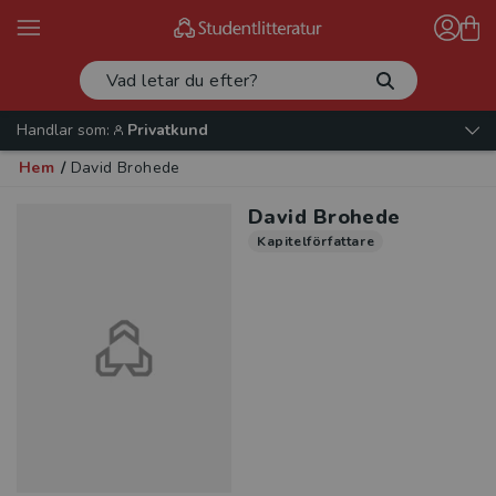
Handlar som:
Privatkund
Hem
/
David Brohede
David Brohede
Kapitelförfattare