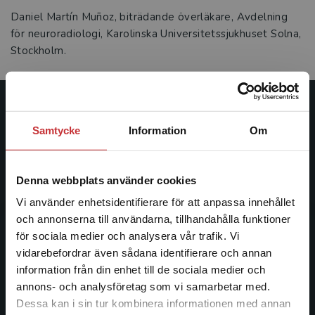
Daniel Martín Muñoz, biträdande överläkare, Avdelning
för neuroradiologi, Karolinska Universitetssjukhuset Solna,
Stockholm.
Studentlitteratur
Samtycke
Information
Om
Studentlitteratur grundades 1963 och är idag Sveriges
ledande utbildningsförlag. Med läromedel, kurslitteratur,
Denna webbplats använder cookies
facklitteratur, utbildningar och digitala
informationstjänster i utbudet, finns Studentlitteratur med
Vi använder enhetsidentifierare för att anpassa innehållet
längs hela kunskapsresan.
och annonserna till användarna, tillhandahålla funktioner
för sociala medier och analysera vår trafik. Vi
Begränsad fraktregion
vidarebefordrar även sådana identifierare och annan
Kontakta oss
information från din enhet till de sociala medier och
Kontakta oss
annons- och analysföretag som vi samarbetar med.
Dessa kan i sin tur kombinera informationen med annan