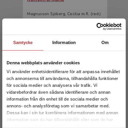
Magnusson Sjöberg, Cecilia m.fl. (red.)
526 kr
inkl. moms
Exkl. moms: 496 kr
Samtycke
Information
Om
Denna webbplats använder cookies
Vi använder enhetsidentifierare för att anpassa innehållet
och annonserna till användarna, tillhandahålla funktioner
för sociala medier och analysera vår trafik. Vi
Begränsad fraktregion
Rättsinformatik
vidarebefordrar även sådana identifierare och annan
information från din enhet till de sociala medier och
annons- och analysföretag som vi samarbetar med.
Magnusson Sjöberg, Cecilia m.fl. (red.)
Dessa kan i sin tur kombinera informationen med annan
329 kr
inkl. moms
information som du har tillhandahållit eller som de har
Exkl. moms: 310 kr
Det verkar som att du besöker
samlat in när du har använt deras tjänster.