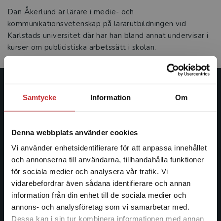
Dan Åkerlund är lärare i medie- och
kommunikationsvetenskap på lärarutbildningen vid
Karlstads universitet där har han bland annat undervisar i
kurser om publicistiska arbetssätt i skolan.
Studentlitteratur
Samtycke
Information
Om
Studentlitteratur grundades 1963 och är idag Sveriges
ledande utbildningsförlag. Med läromedel, kurslitteratur,
Denna webbplats använder cookies
facklitteratur, utbildningar och digitala
Vi använder enhetsidentifierare för att anpassa innehållet
informationstjänster i utbudet, finns Studentlitteratur med
och annonserna till användarna, tillhandahålla funktioner
längs hela kunskapsresan.
för sociala medier och analysera vår trafik. Vi
Begränsad fraktregion
vidarebefordrar även sådana identifierare och annan
Kontakta oss
information från din enhet till de sociala medier och
annons- och analysföretag som vi samarbetar med.
Kontakta oss
Dessa kan i sin tur kombinera informationen med annan