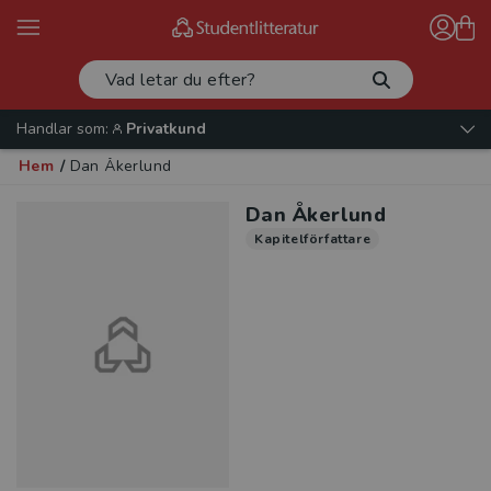
Handlar som:
Privatkund
Hem
/
Dan Åkerlund
Dan Åkerlund
Kapitelförfattare