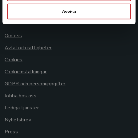
Systemkrav
Avvisa
Allmänna länkar
Om oss
Avtal och rättigheter
Cookies
Cookieinställningar
GDPR och personuppgifter
Jobba hos oss
Lediga tjänster
Nyhetsbrev
Press