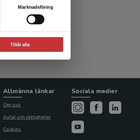
Marknadsföring
Tillåt alla
Allmänna länkar
Sociala medier
Om oss
Avtal och rättigheter
Cookies