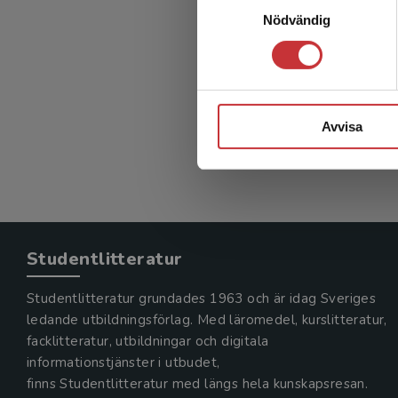
Nödvändig
Avvisa
Studentlitteratur
Studentlitteratur grundades 1963 och är idag Sveriges
ledande utbildningsförlag. Med läromedel, kurslitteratur,
facklitteratur, utbildningar och digitala
informationstjänster i utbudet,
finns Studentlitteratur med längs hela kunskapsresan.