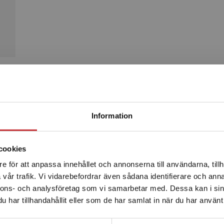
Produkter
Begränsad fraktregion
Information
cookies
e för att anpassa innehållet och annonserna till användarna, tillh
Det verkar som att du besöker studentlitteratur.se via en
vår trafik. Vi vidarebefordrar även sådana identifierare och anna
enhet utanför Sverige. Vi erbjuder inte leveranser utanför
nnons- och analysföretag som vi samarbetar med. Dessa kan i sin
Sverige. För att kunna slutföra ett köp måste
har tillhandahållit eller som de har samlat in när du har använt 
leveransadressen vara i Sverige.
Läs mer