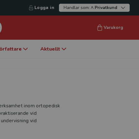
Logga in
Handlar som:
Privatkund
Varukorg
örfattare
Aktuellt
verksamhet inom ortopedisk
praktiserande vid
 undervisning vid