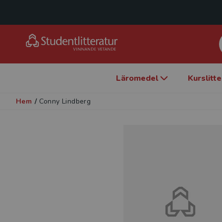
Läromedel
Kurslitt
Hem
/
Conny Lindberg