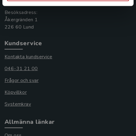
Besöksadress:
Åkergränden 1
Kundservice
Kontakta kundservice
046-31 21 00
Frågor och svar
Köpvillkor
Systemkrav
Allmänna länkar
Om oss