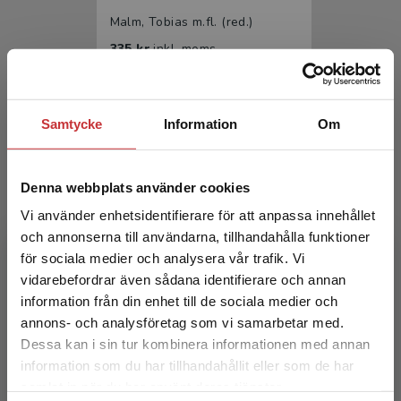
Malm, Tobias m.fl. (red.)
335 kr
inkl. moms
Exkl. moms: 316 kr
Samtycke
Information
Om
Denna webbplats använder cookies
Vi använder enhetsidentifierare för att anpassa innehållet
och annonserna till användarna, tillhandahålla funktioner
för sociala medier och analysera vår trafik. Vi
Organisationspedagogik
Begränsad fraktregion
vidarebefordrar även sådana identifierare och annan
information från din enhet till de sociala medier och
Malm, Tobias m.fl. (red.)
annons- och analysföretag som vi samarbetar med.
208 kr
inkl. moms
Dessa kan i sin tur kombinera informationen med annan
Exkl. moms: 196 kr
information som du har tillhandahållit eller som de har
Det verkar som att du besöker
samlat in när du har använt deras tjänster.
studentlitteratur.se via en enhet utanför Sverige.