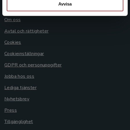
Avvisa
Allmänna länkar
Om oss
Avtal och rättigheter
Cookies
Cookieinställningar
GDPR och personuppgifter
Jobba hos oss
Lediga tjänster
Nyhetsbrev
Press
Tillgänglighet