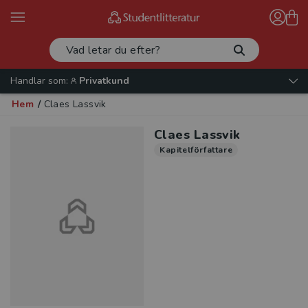
Handlar som:
Privatkund
Hem
/
Claes Lassvik
Claes Lassvik
Kapitelförfattare