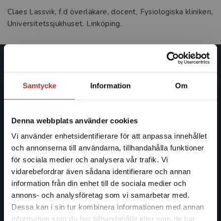
Claes Lassvik, f.d överläkare, docent, Fysiologiska kliniken,
Universitetssjukhuset. Linköping.
Studentlitteratur
Samtycke
Information
Om
Studentlitteratur grundades 1963 och är idag Sveriges
ledande utbildningsförlag. Med läromedel, kurslitteratur,
facklitteratur, utbildningar och digitala
Denna webbplats använder cookies
informationstjänster i utbudet, finns Studentlitteratur med
Vi använder enhetsidentifierare för att anpassa innehållet
längs hela kunskapsresan.
och annonserna till användarna, tillhandahålla funktioner
för sociala medier och analysera vår trafik. Vi
Kontakta oss
Begränsad fraktregion
vidarebefordrar även sådana identifierare och annan
information från din enhet till de sociala medier och
Kontakta oss
annons- och analysföretag som vi samarbetar med.
Dessa kan i sin tur kombinera informationen med annan
046-31 20 00
information som du har tillhandahållit eller som de har