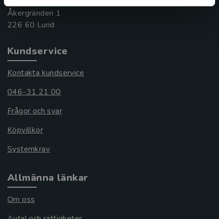
Besöksadress:
Åkergränden 1
Kundservice
Kontakta kundservice
046-31 21 00
Frågor och svar
Köpvillkor
Systemkrav
Allmänna länkar
Om oss
Avtal och rättigheter