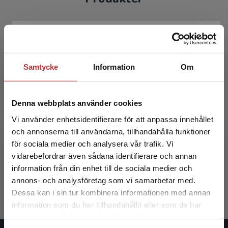
Samtycke
Information
Om
Denna webbplats använder cookies
Vi använder enhetsidentifierare för att anpassa innehållet
Ledning och kontroll på
och annonserna till användarna, tillhandahålla funktioner
värdepappersmarknaden
för sociala medier och analysera vår trafik. Vi
Begränsad fraktregion
vidarebefordrar även sådana identifierare och annan
Mitelman Lindholm, Sara (red.)
information från din enhet till de sociala medier och
624 kr
inkl. moms
annons- och analysföretag som vi samarbetar med.
Exkl. moms: 589 kr
Dessa kan i sin tur kombinera informationen med annan
information som du har tillhandahållit eller som de har
Det verkar som att du besöker
samlat in när du har använt deras tjänster.
studentlitteratur.se via en enhet utanför Sverige.