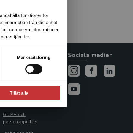
andahålla funktioner för
n information från din enhet
 tur kombinera informationen
deras tjänster.
Allmänna länkar
Sociala medier
Marknadsföring
Om oss
Avtal och rättigheter
Cookies
Tillåt alla
Cookieinställningar
GDPR och
personuppgifter