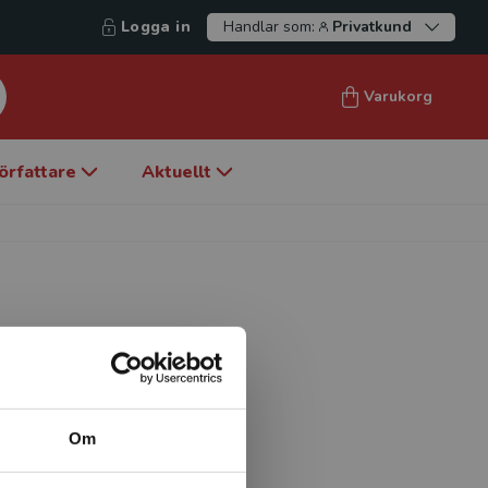
Logga in
Handlar som:
Privatkund
Varukorg
örfattare
Aktuellt
gen för geriatrisk psykiatri,
rsitet.
Om