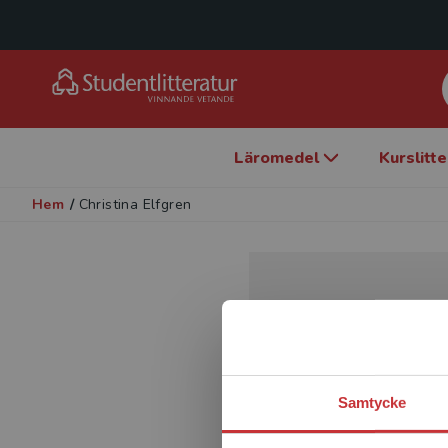
Läromedel
Kurslitt
Hem
/
Christina Elfgren
Samtycke