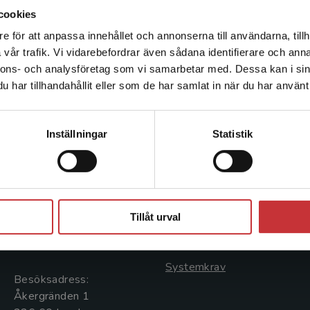
cookies
e för att anpassa innehållet och annonserna till användarna, tillh
Det verkar som att du besöker studentlitteratur.se via en
vår trafik. Vi vidarebefordrar även sådana identifierare och anna
enhet utanför Sverige. Vi erbjuder inte leveranser utanför
nnons- och analysföretag som vi samarbetar med. Dessa kan i sin
Sverige. För att kunna slutföra ett köp måste
har tillhandahållit eller som de har samlat in när du har använt 
leveransadressen vara i Sverige.
Läs mer
Kontakta kundservice
Kontakta oss
Kundservice
Inställningar
Statistik
Kontakta oss
Kontakta kundservice
046-31 20 00
046-31 21 00
Stäng
Postadress:
Frågor och svar
Tillåt urval
Box 141
Köpvillkor
221 00 Lund
Systemkrav
Besöksadress:
Åkergränden 1