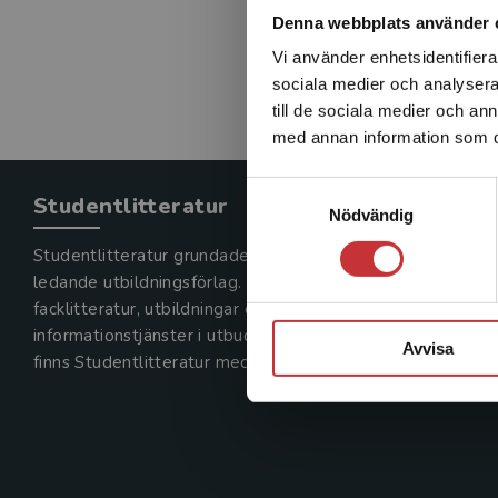
Denna webbplats använder 
Vi använder enhetsidentifierar
sociala medier och analysera 
till de sociala medier och a
med annan information som du 
Samtyckesval
Studentlitteratur
Nödvändig
Studentlitteratur grundades 1963 och är idag Sveriges
ledande utbildningsförlag. Med läromedel, kurslitteratur,
facklitteratur, utbildningar och digitala
informationstjänster i utbudet,
Avvisa
finns Studentlitteratur med längs hela kunskapsresan.