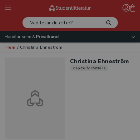
Handlar som:
Privatkund
Hem
/
Christina Ehneström
Christina Ehneström
Kapitelförfattare