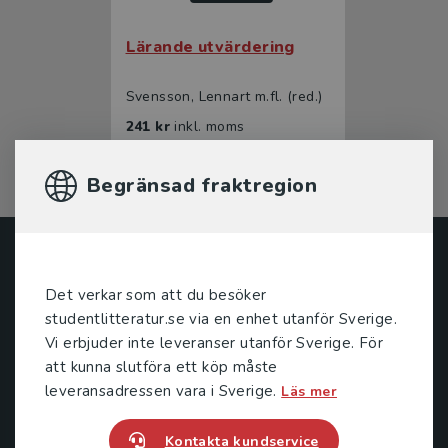
Lärande utvärdering
Svensson, Lennart m.fl. (red.)
241 kr
inkl. moms
Exkl. moms: 227 kr
Begränsad fraktregion
Studentlitteratur
Det verkar som att du besöker
Studentlitteratur grundades 1963 och är idag Sveriges
studentlitteratur.se via en enhet utanför Sverige.
ledande utbildningsförlag. Med läromedel, kurslitteratur,
Vi erbjuder inte leveranser utanför Sverige. För
facklitteratur, utbildningar och digitala
att kunna slutföra ett köp måste
informationstjänster i utbudet, finns Studentlitteratur med
leveransadressen vara i Sverige.
Läs mer
längs hela kunskapsresan.
Kontakta kundservice