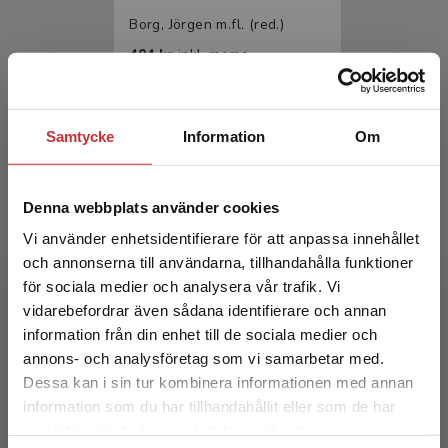
Borg, Jörgen m.fl. (red.)
404 kr
inkl. moms
Exkl. moms: 381 kr
Samtycke
Information
Om
Denna webbplats använder cookies
Vi använder enhetsidentifierare för att anpassa innehållet
och annonserna till användarna, tillhandahålla funktioner
för sociala medier och analysera vår trafik. Vi
Rehabiliteringsmedicin
Begränsad fraktregion
vidarebefordrar även sådana identifierare och annan
information från din enhet till de sociala medier och
Borg, Jörgen m.fl. (red.)
annons- och analysföretag som vi samarbetar med.
633 kr
inkl. moms
Dessa kan i sin tur kombinera informationen med annan
Exkl. moms: 597 kr
information som du har tillhandahållit eller som de har
Det verkar som att du besöker
samlat in när du har använt deras tjänster.
studentlitteratur.se via en enhet utanför Sverige.