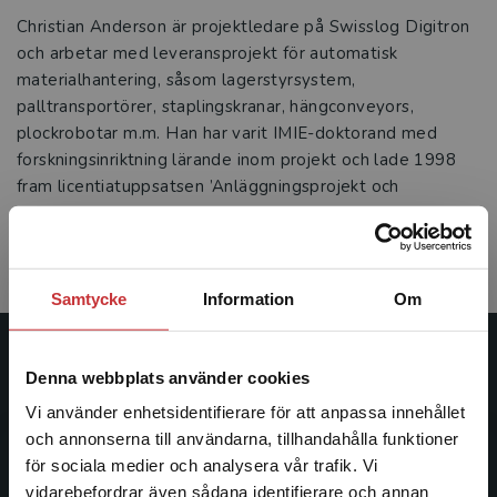
Christian Anderson är projektledare på Swisslog Digitron
och arbetar med leveransprojekt för automatisk
materialhantering, såsom lagerstyrsystem,
palltransportörer, staplingskranar, hängconveyors,
plockrobotar m.m. Han har varit IMIE-doktorand med
forskningsinriktning lärande inom projekt och lade 1998
fram licentiatuppsatsen ’Anläggningsprojekt och
organisatoriskt lärande’ vid Ekonomiska institutionen,
Linköpings universitet. Email:
christian.anderson@digitron.se
Samtycke
Information
Om
Studentlitteratur
Denna webbplats använder cookies
Vi använder enhetsidentifierare för att anpassa innehållet
Studentlitteratur grundades 1963 och är idag Sveriges
och annonserna till användarna, tillhandahålla funktioner
ledande utbildningsförlag. Med läromedel, kurslitteratur,
för sociala medier och analysera vår trafik. Vi
facklitteratur, utbildningar och digitala
Begränsad fraktregion
vidarebefordrar även sådana identifierare och annan