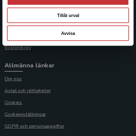
Kontakta kundservice
046-31 21 00
Tillåt urval
Frågor och svar
Avvisa
Köpvillkor
Systemkrav
Allmänna länkar
Om oss
Avtal och rättigheter
Cookies
Cookieinställningar
GDPR och personuppgifter