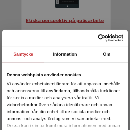
Etiska perspektiv på polisarbete
Granér, R - Wieslander, M (red.)
226 kr
inkl. moms
Exkl. moms: 213 kr
Samtycke
Information
Om
Denna webbplats använder cookies
Vi använder enhetsidentifierare för att anpassa innehållet
och annonserna till användarna, tillhandahålla funktioner
för sociala medier och analysera vår trafik. Vi
Begränsad fraktregion
vidarebefordrar även sådana identifierare och annan
information från din enhet till de sociala medier och
Etiska perspektiv på polisarbete
annons- och analysföretag som vi samarbetar med.
Dessa kan i sin tur kombinera informationen med annan
Granér, R - Wieslander, M (red.)