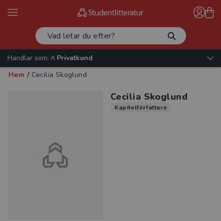
Handlar som:
Privatkund
Hem
/
Cecilia Skoglund
Cecilia Skoglund
Kapitelförfattare