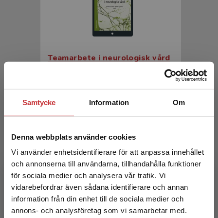
Teamarbete i neurologisk vård
Ozanne, A - Zelano, J (red.)
348 kr
inkl. moms
Samtycke
Information
Om
Exkl. moms: 328 kr
Denna webbplats använder cookies
Vi använder enhetsidentifierare för att anpassa innehållet
och annonserna till användarna, tillhandahålla funktioner
för sociala medier och analysera vår trafik. Vi
Begränsad fraktregion
vidarebefordrar även sådana identifierare och annan
information från din enhet till de sociala medier och
annons- och analysföretag som vi samarbetar med.
Teamarbete i neurologisk vård