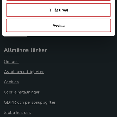
046-31 21 00
Tillåt urval
Frågor och svar
Köpvillkor
Avvisa
Systemkrav
Allmänna länkar
Om oss
Avtal och rättigheter
Cookies
Cookieinställningar
GDPR och personuppgifter
Jobba hos oss