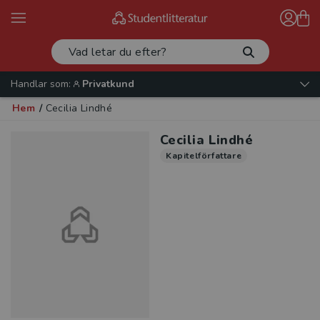
Handlar som:
Privatkund
Hem
/
Cecilia Lindhé
Cecilia Lindhé
Kapitelförfattare