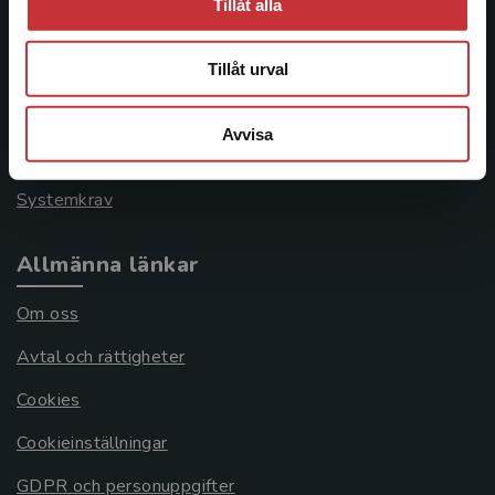
Tillåt alla
Kontakta kundservice
046-31 21 00
Tillåt urval
Frågor och svar
Avvisa
Köpvillkor
Systemkrav
Allmänna länkar
Om oss
Avtal och rättigheter
Cookies
Cookieinställningar
GDPR och personuppgifter