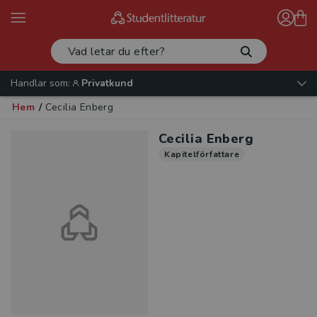
Handlar som:
Privatkund
Hem
/
Cecilia Enberg
Cecilia Enberg
Kapitelförfattare